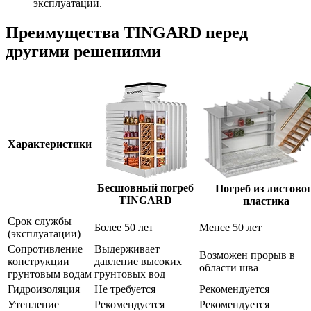
эксплуатации.
Преимущества TINGARD перед
другими решениями
Характеристики
Бесшовный погреб
Погреб из листово
TINGARD
пластика
Срок службы
Более 50 лет
Менее 50 лет
(эксплуатации)
Сопротивление
Выдерживает
Возможен прорыв в
конструкции
давление высоких
области шва
грунтовым водам
грунтовых вод
Гидроизоляция
Не требуется
Рекомендуется
Утепление
Рекомендуется
Рекомендуется