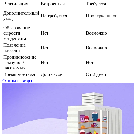
Вентиляция
Встроенная
Требуется
Дополнительный
Не требуется
Проверка швов
уход
Образование
сырости,
Нет
Возможно
конденсата
Появление
Нет
Возможно
плесени
Проникновение
грызунов/
Нет
Нет
насекомых
Время монтажа
До 6 часов
От 2 дней
Открыть видео